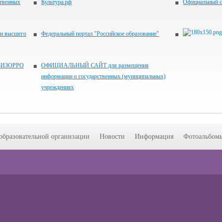
ственных
Культура.рф
Официальный с
 и высшего
Федеральный портал "Российское образование"
ВИЗОРРО
ОФИЦИАЛЬНЫЙ САЙТ для размещения
информации о государственных (муниципальных)
учреждениях
образовательной организации
Новости
Информация
Фотоальбом